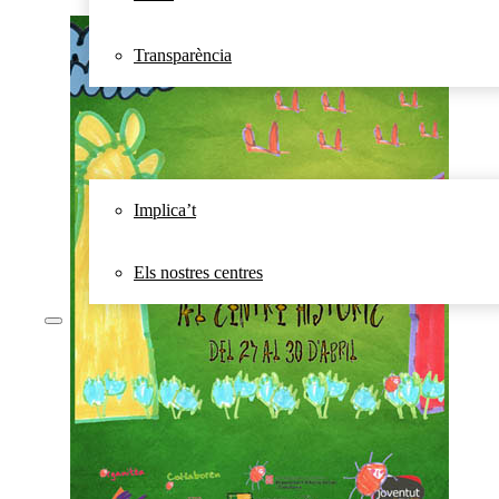
Transparència
Socioeducació
Sociolaboral
Destacats
Contacte
Implica’t
Els nostres centres
Entitat
Qui som
Missió, visió i valors
Eixos
Transparència
Socioeducació
Sociolaboral
Destacats