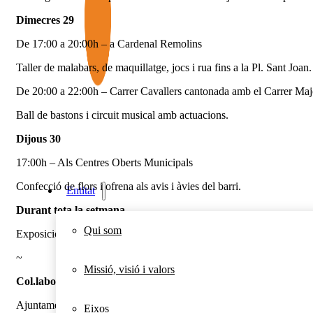
Dimecres 29
De 17:00 a 20:00h – a Cardenal Remolins
Taller de malabars, de maquillatge, jocs i rua fins a la Pl. Sant Joan.
De 20:00 a 22:00h – Carrer Cavallers cantonada amb el Carrer Maj
Ball de bastons i circuit musical amb actuacions.
Dijous 30
17:00h – Als Centres Oberts Municipals
Confecció de flors i ofrena als avis i àvies del barri.
Entitat
Durant tota la setmana
Qui som
Exposició de dibuixos infantils als Centres Oberts Municipals, al C
~
Missió, visió i valors
Col.laboren
Ajuntament de Lleida, Departament d’Acció Social i Ciutadania de l
Eixos