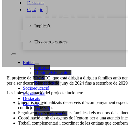
Destacats
FUNDACIÓ
Contacte
Implica’t
«LA CAIXA»
Els nostres centres
Entitat
Qui som
Missió, visió i valors
El projecte de PROSEC, que està dirigit a dirigit a famílies amb nen
Eixos
per a ser desenvolupat des de juny de 2024 fins a setembre de 202
Transparència
Socioeducació
Les línies d’actuació del projecte inclouen:
Sociolaboral
Destacats
Itineraris individualitzats de serveis d’acompanyament especial
Contacte
condicions de vida.
Implica’t
Seguiment personalitzat de les famílies i els menors dels itiner
Els nostres centres
Coordinació amb els agents de l’entorn per a una atenció inte
Treball complementari i coordinat de les entitats que confor