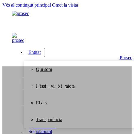
Vés al contingut principal
Omet la visita
Entitat
Prosec
Qui som
PROJECTE
Missió, visió i valors
«+INFÀNCIA
Eixos
DE
Transparència
Socioeducació
Sociolaboral