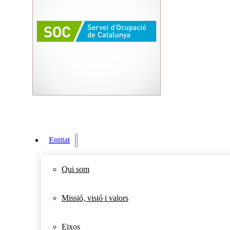
Entitat
Qui som
Missió, visió i valors
Eixos