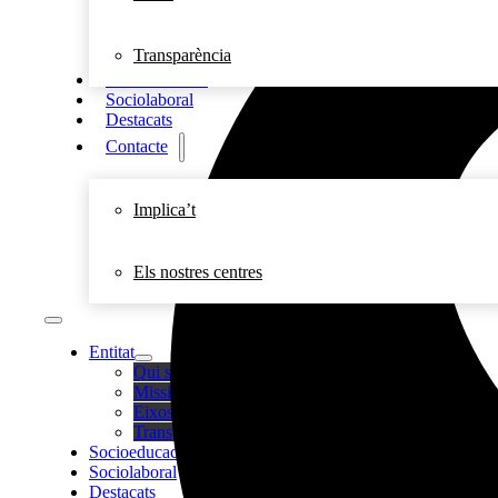
Transparència
Socioeducació
Sociolaboral
Destacats
Contacte
Implica’t
Els nostres centres
Entitat
Qui som
Missió, visió i valors
Eixos
Transparència
Socioeducació
Sociolaboral
Destacats