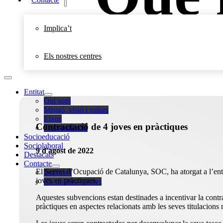
Implica’t
Els nostres centres
Entitat
Qui som
Missió, visió i valors
Eixos
Contractació de 4 joves en pràctiques
Transparència
Socioeducació
Sociolaboral
9 d'agost de 2022
Destacats
Contacte
El Servei d’Ocupació de Catalunya, SOC, ha atorgat a l’ent
Implica’t
joves en pràctiques.
Els nostres centres
Aquestes subvencions estan destinades a incentivar la contrac
pràctiques en aspectes relacionats amb les seves titulacion