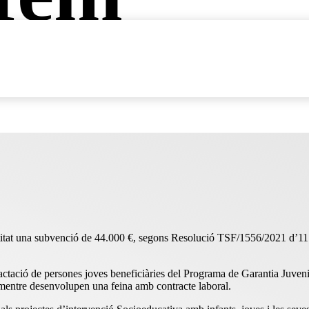
itat una subvenció de 44.000 €, segons Resolució TSF/1556/2021 d’11 d
tació de persones joves beneficiàries del Programa de Garantia Juvenil i e
s mentre desenvolupen una feina amb contracte laboral.