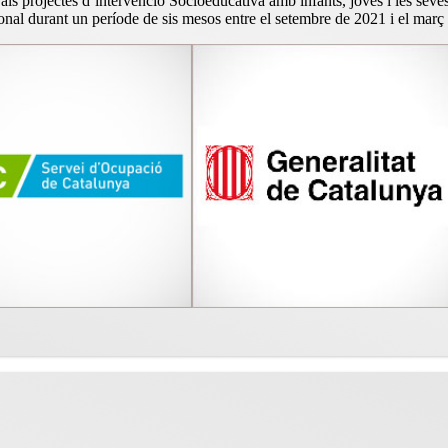
ls projectes d’intervenció Socioeducativa amb infants, joves i les seves 
nal durant un període de sis mesos entre el setembre de 2021 i el març