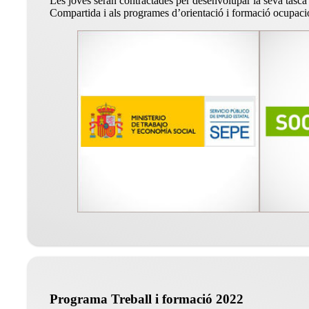
Les joves seran contractades per desenvolupar la seva tasca a
Compartida i als programes d’orientació i formació ocupacio
Programa Treball i formació 2022