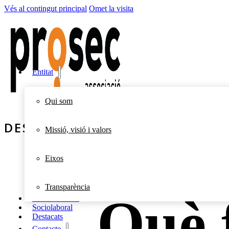
Vés al contingut principal
Omet la visita
Entitat
Qui som
DESTACATS
Missió, visió i valors
Eixos
Transparència
Què 
Socioeducació
Sociolaboral
Destacats
Contacte