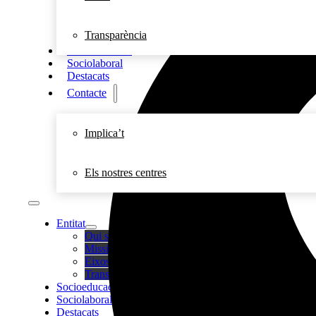
Transparència
Socioeducació
Sociolaboral
Destacats
Contacte
Implica’t
Els nostres centres
Entitat
Qui som
Missió, visió i valors
Eixos
Transparència
Socioeducació
Sociolaboral
Destacats